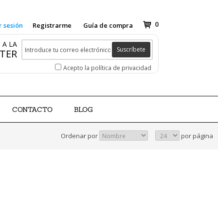
0
r sesión
Registrarme
Guía de compra
 A LA
Suscríbete
TER
Acepto la política de privacidad
CONTACTO
BLOG
Ordenar por
por página