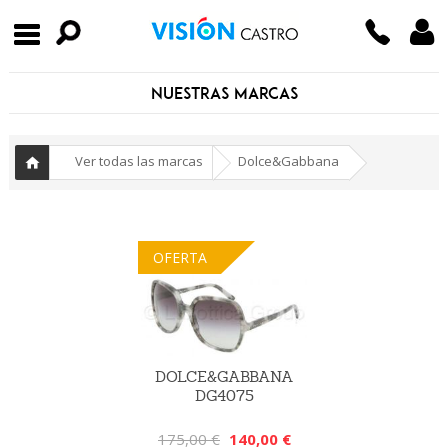
NUESTRAS MARCAS
-
»
Ver todas las marcas
Dolce&Gabbana
Inicio
OFERTA
DOLCE&GABBANA
DG4075
175,00 €
140,00 €