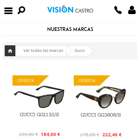
NUESTRAS MARCAS
-
»
Ver todas las marcas
Gucci
Inicio
OFERTA
OFERTA
GUCCI GG1132/S
GUCCI GG3808/S
230,00 €
184,00 €
278,00 €
222,40 €