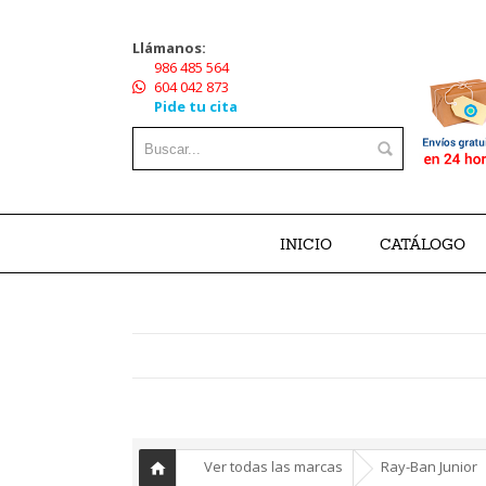
Llámanos:
986 485 564
604 042 873
Pide tu cita
INICIO
CATÁLOGO
-
»
Ver todas las marcas
Ray-Ban Junior