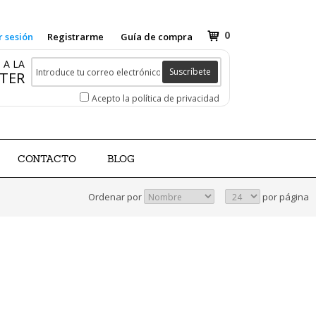
0
r sesión
Registrarme
Guía de compra
 A LA
Suscríbete
TER
Acepto la política de privacidad
CONTACTO
BLOG
Ordenar por
por página