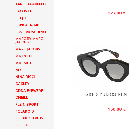
KARL LAGERFELD
LACOSTE
127,00 €
LIU JO
LONGCHAMP
LOVE MOSCHINO
MARC BY MARC
JACOBS
MARC JACOBS
MAX&CO.
MIU MIU
NIKE
NINA RICCI
OAKLEY
ODDA EYEWEAR
GIGI STUDIOS KEN
ONEILL
PLEIN SPORT
150,00 €
POLAROID
POLAROID KIDS
POLICE