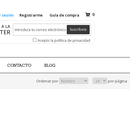
0
r sesión
Registrarme
Guía de compra
 A LA
Suscríbete
TER
Acepto la política de privacidad
CONTACTO
BLOG
Ordenar por
por página