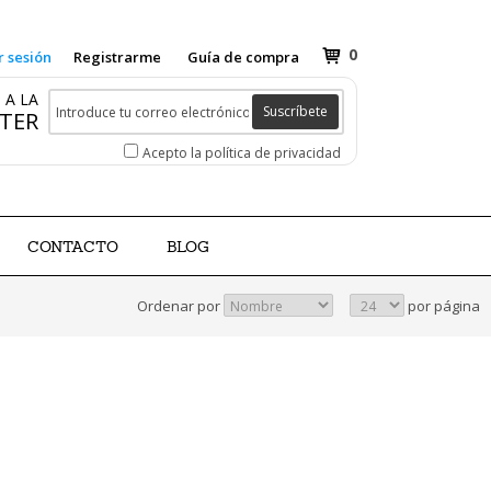
0
r sesión
Registrarme
Guía de compra
 A LA
Suscríbete
TER
Acepto la política de privacidad
CONTACTO
BLOG
Ordenar por
por página