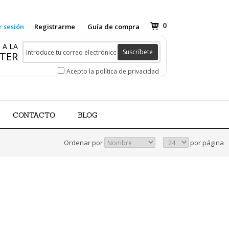
0
r sesión
Registrarme
Guía de compra
 A LA
Suscríbete
TER
Acepto la política de privacidad
CONTACTO
BLOG
Ordenar por
por página