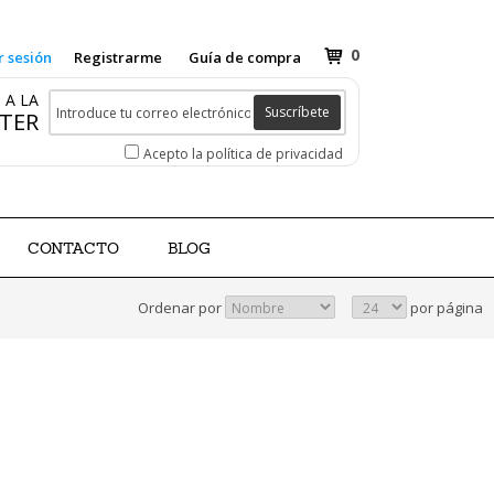
0
r sesión
Registrarme
Guía de compra
 A LA
Suscríbete
TER
Acepto la política de privacidad
CONTACTO
BLOG
Ordenar por
por página