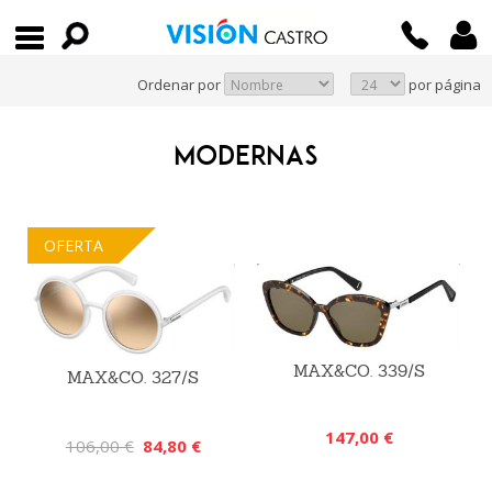
Ordenar por
por página
MODERNAS
OFERTA
MAX&CO. 339/S
MAX&CO. 327/S
147,00 €
106,00 €
84,80 €