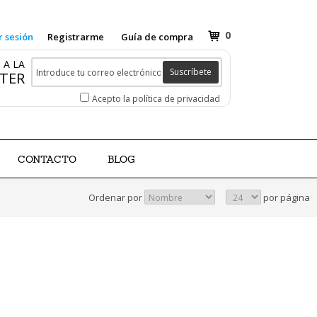
0
r sesión
Registrarme
Guía de compra
 A LA
Suscríbete
TER
Acepto la política de privacidad
CONTACTO
BLOG
Ordenar por
por página