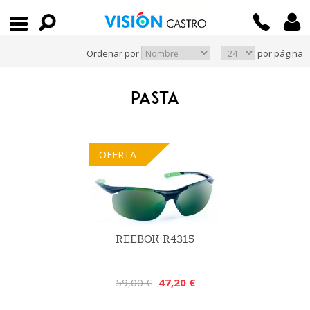
Ordenar por
por página
PASTA
OFERTA
REEBOK R4315
59,00 €
47,20 €