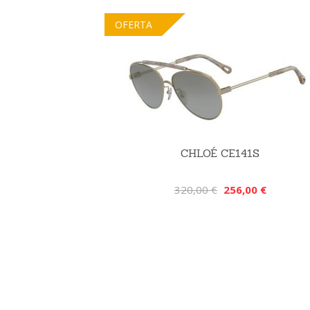
OFERTA
CHLOÉ CE141S
320,00 €
256,00 €