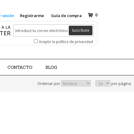
0
r sesión
Registrarme
Guía de compra
 A LA
Suscríbete
TER
Acepto la política de privacidad
CONTACTO
BLOG
Ordenar por
por página