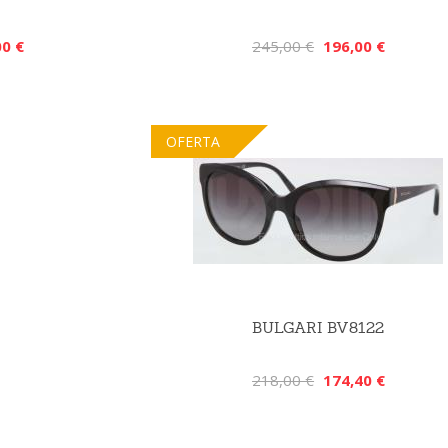
00 €
245,00 €
196,00 €
OFERTA
BULGARI BV8122
218,00 €
174,40 €