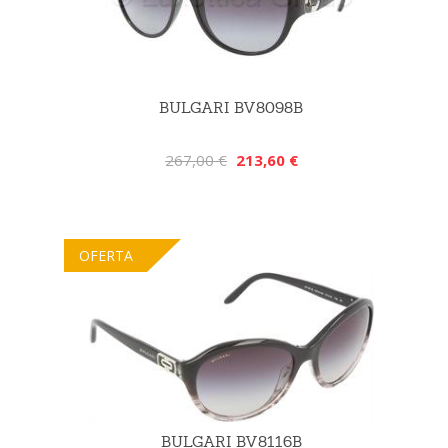
BULGARI BV8098B
267,00 €
213,60 €
OFERTA
BULGARI BV8116B