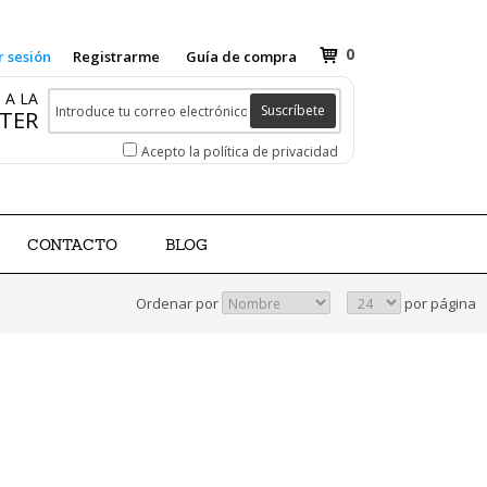
0
r sesión
Registrarme
Guía de compra
 A LA
Suscríbete
TER
Acepto la política de privacidad
CONTACTO
BLOG
Ordenar por
por página