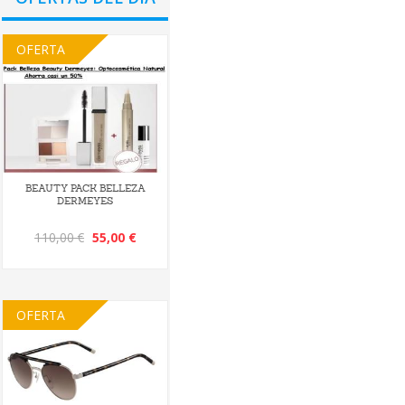
OFERTA
BEAUTY PACK BELLEZA
DERMEYES
110,00 €
55,00 €
OFERTA