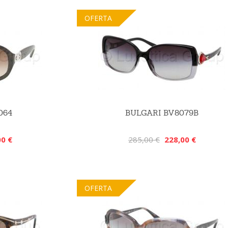
OFERTA
064
BULGARI BV8079B
00 €
285,00 €
228,00 €
OFERTA