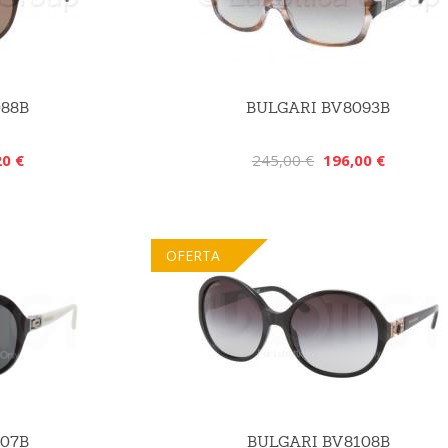
088B
BULGARI BV8093B
20 €
245,00 €
196,00 €
OFERTA
07B
BULGARI BV8108B