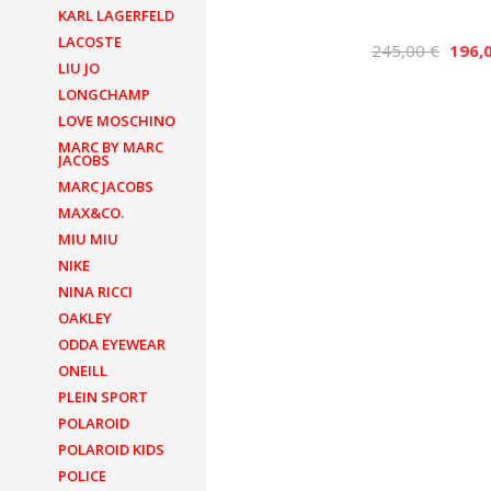
KARL LAGERFELD
LACOSTE
245,00 €
196,
LIU JO
LONGCHAMP
LOVE MOSCHINO
MARC BY MARC
JACOBS
MARC JACOBS
MAX&CO.
MIU MIU
NIKE
NINA RICCI
OAKLEY
ODDA EYEWEAR
ONEILL
PLEIN SPORT
POLAROID
POLAROID KIDS
POLICE