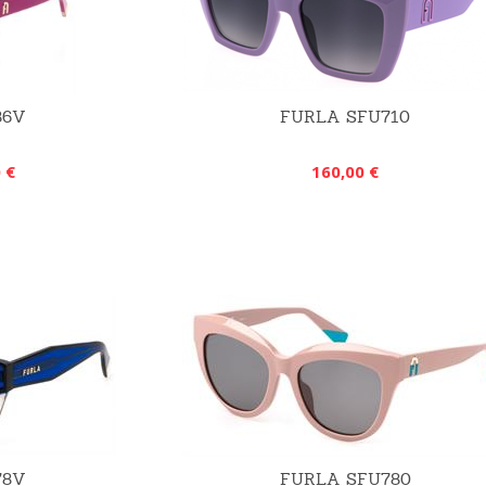
86V
FURLA SFU710
 €
160,00 €
78V
FURLA SFU780