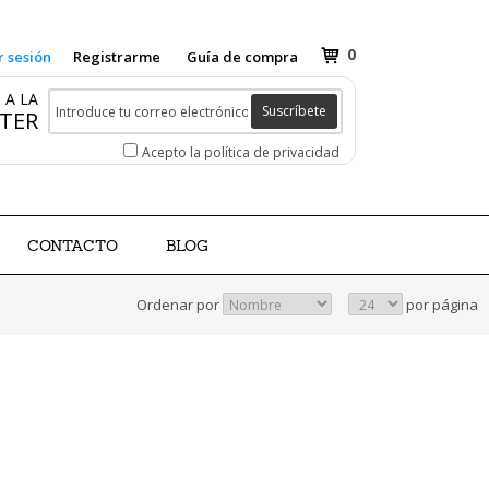
0
r sesión
Registrarme
Guía de compra
 A LA
Suscríbete
TER
Acepto la política de privacidad
CONTACTO
BLOG
Ordenar por
por página