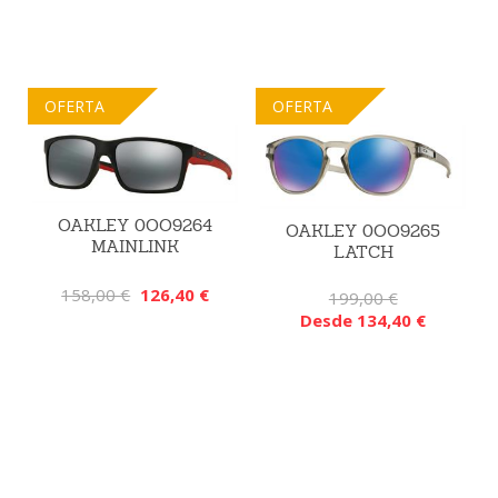
OFERTA
OFERTA
OAKLEY 0OO9264
OAKLEY 0OO9265
MAINLINK
LATCH
158,00 €
126,40 €
199,00 €
Desde 134,40 €