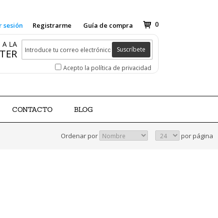
0
r sesión
Registrarme
Guía de compra
 A LA
Suscríbete
TER
Acepto la política de privacidad
CONTACTO
BLOG
Ordenar por
por página