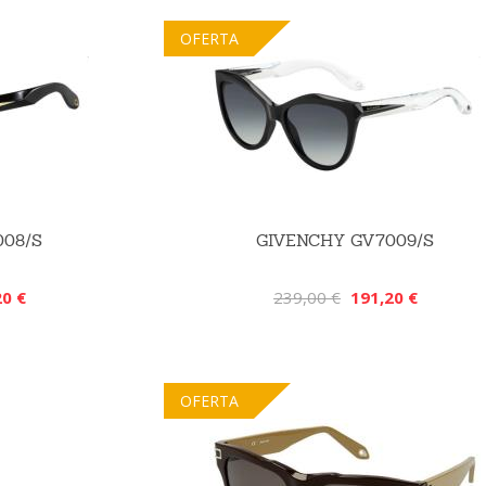
OFERTA
008/S
GIVENCHY GV7009/S
20 €
239,00 €
191,20 €
OFERTA