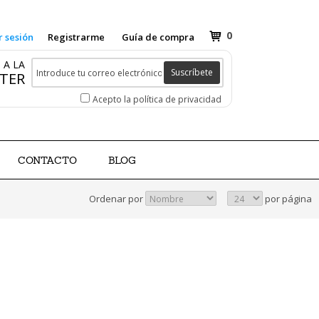
0
r sesión
Registrarme
Guía de compra
 A LA
Suscríbete
TER
Acepto la política de privacidad
CONTACTO
BLOG
Ordenar por
por página