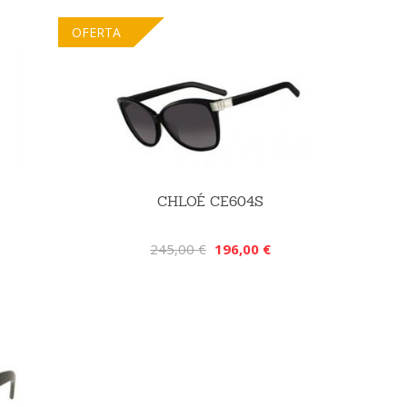
OFERTA
CHLOÉ CE604S
245,00 €
196,00 €