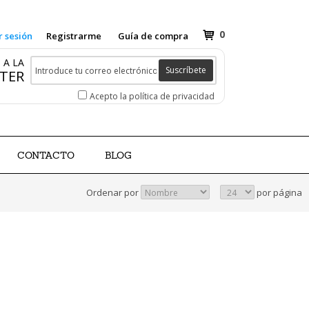
0
r sesión
Registrarme
Guía de compra
 A LA
Suscríbete
TER
Acepto la política de privacidad
CONTACTO
BLOG
Ordenar por
por página