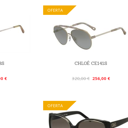
OFERTA
3S
CHLOÉ CE141S
00 €
320,00 €
256,00 €
OFERTA