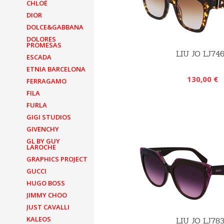
CHLOÉ
DIOR
DOLCE&GABBANA
DOLORES
PROMESAS
LIU JO LJ74
ESCADA
ETNIA BARCELONA
130,00 €
FERRAGAMO
FILA
FURLA
GIGI STUDIOS
GIVENCHY
GL BY GUY
LAROCHE
GRAPHICS PROJECT
GUCCI
HUGO BOSS
JIMMY CHOO
JUST CAVALLI
KALEOS
LIU JO LJ78