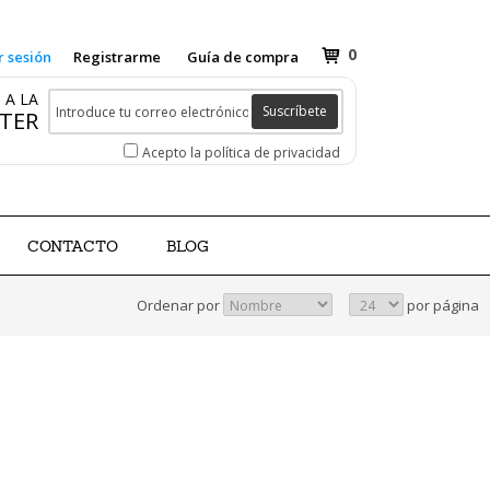
0
r sesión
Registrarme
Guía de compra
 A LA
Suscríbete
TER
Acepto la política de privacidad
CONTACTO
BLOG
Ordenar por
por página