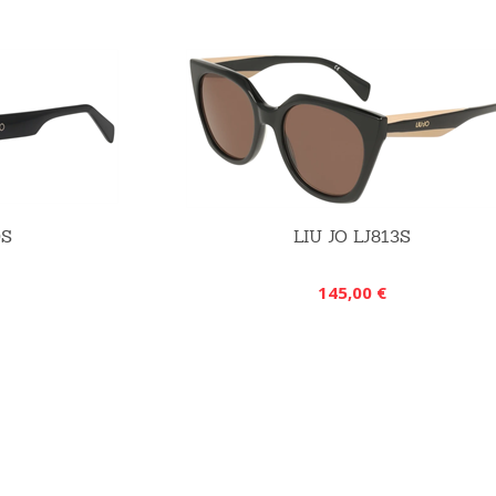
0S
LIU JO LJ813S
145,00 €