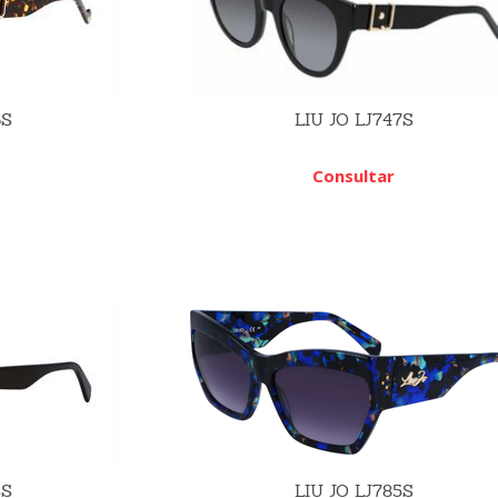
6S
LIU JO LJ747S
Consultar
3S
LIU JO LJ785S