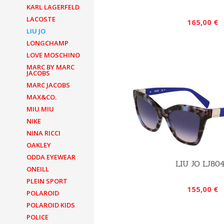
KARL LAGERFELD
LACOSTE
165,00 €
LIU JO
LONGCHAMP
LOVE MOSCHINO
MARC BY MARC
JACOBS
MARC JACOBS
MAX&CO.
MIU MIU
NIKE
NINA RICCI
OAKLEY
ODDA EYEWEAR
LIU JO LJ80
ONEILL
PLEIN SPORT
155,00 €
POLAROID
POLAROID KIDS
POLICE